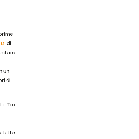
 prime
ED
di
contare
on un
ri di
to. Tra
 tutte