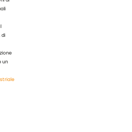
ali
l
 di
zione
o un
striale