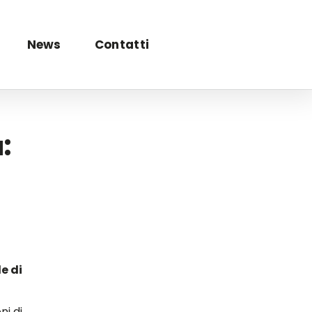
News
Contatti
:
e di
i di