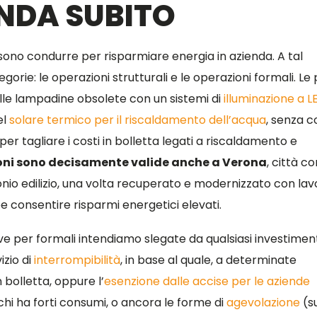
ENDA SUBITO
sono condurre per risparmiare energia in azienda. A tal
rie: le operazioni strutturali e le operazioni formali. Le
elle lampadine obsolete con un sistemi di
illuminazione a L
el
solare termico per il riscaldamento dell’acqua
, senza 
per tagliare i costi in bolletta legati a riscaldamento e
oni sono decisamente valide anche a Verona
, città c
io edilizio, una volta recuperato e modernizzato con lavo
consentire risparmi energetici elevati.
ove per formali intendiamo slegate da qualsiasi investimen
izio di
interrompibilità
, in base al quale, a determinate
 bolletta, oppure l’
esenzione dalle accise per le aziende
chi ha forti consumi, o ancora le forme di
agevolazione
(su