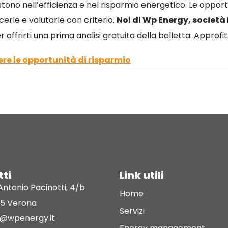
estono nell’efficienza e nel risparmio energetico. Le oppor
rle e valutarle con criterio.
Noi di Wp Energy, società
r offrirti una prima analisi gratuita della bolletta. Approfi
ere le opportunità di risparmio
ti
Link utili
Antonio Pacinotti, 4/b
Home
35 Verona
Servizi
o@wpenergy.it