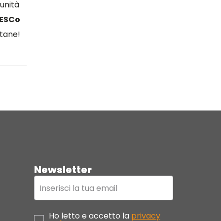
tunità
 ESCo
ttane!
Newsletter
Ho letto e accetto la
privacy