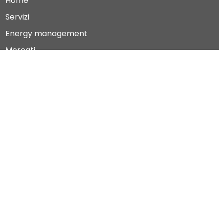
Home
Servizi
Energy management
Mercati
Azienda
News
Contatti
Newsletter
Ho letto e accetto la
privacy policy
Invia