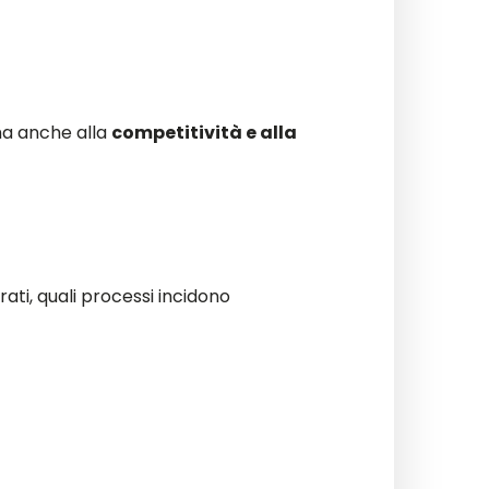
ma anche alla
competitività e alla
ati, quali processi incidono