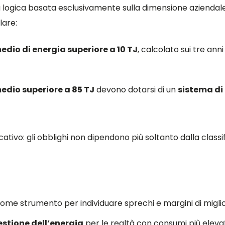
 logica basata esclusivamente sulla dimensione aziendale 
lare:
io di energia superiore a 10 TJ
, calcolato sui tre an
dio superiore a 85 TJ
devono dotarsi di un
sistema di
icativo: gli obblighi non dipendono più soltanto dalla class
ome strumento per individuare sprechi e margini di migl
estione dell’energia
per le realtà con consumi più elevat