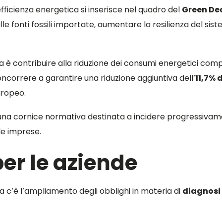
’efficienza energetica si inserisce nel quadro del
Green De
le fonti fossili importate, aumentare la resilienza del si
iva è contribuire alla riduzione dei consumi energetici comple
ncorrere a garantire una riduzione aggiuntiva dell’
11,7% 
uropeo.
 una cornice normativa destinata a incidere progressivament
le imprese.
er le aziende
iva c’è l’ampliamento degli obblighi in materia di
diagnosi