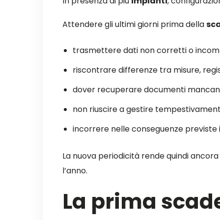
In presenza di più
impianti
, configurazio
Attendere gli ultimi giorni prima della
sc
trasmettere dati non corretti o incomp
riscontrare differenze tra misure, regist
dover recuperare documenti mancanti 
non riuscire a gestire tempestivament
incorrere nelle conseguenze previste in
La nuova periodicità rende quindi ancora 
l’anno.
La prima scad