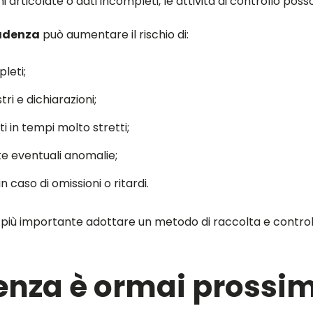
ni articolate o dati incompleti, le attività di controllo po
adenza
può aumentare il rischio di:
leti;
ri e dichiarazioni;
in tempi molto stretti;
e eventuali anomalie;
 caso di omissioni o ritardi.
più importante adottare un metodo di raccolta e controllo
enza è ormai prossi