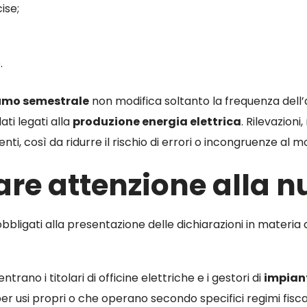
ise;
.
sumo semestrale
non modifica soltanto la frequenza del
ati legati alla
produzione energia elettrica
. Rilevazion
ti, così da ridurre il rischio di errori o incongruenze al
are attenzione alla 
obbligati alla presentazione delle dichiarazioni in materia
rano i titolari di officine elettriche e i gestori di
impiant
 usi propri o che operano secondo specifici regimi fiscal