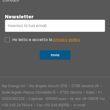
Contatti
Newsletter
Ho letto e accetto la
privacy policy
Invia
Wp Energy Srl – Via Angelo Secchi 11/13 – 37135 Verona VR –
Sede legale: Piazza Cittadella 13 – 37122 Verona – Italia – P.I.
03200350233 – Capitale : 100000 euro ~ Nr rea: VR-316518 Tel:
+39 045 2476044 – Fax +39 045 8231112 – e-mail