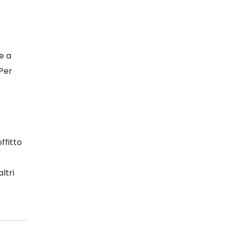
e a
 Per
ffitto
ltri