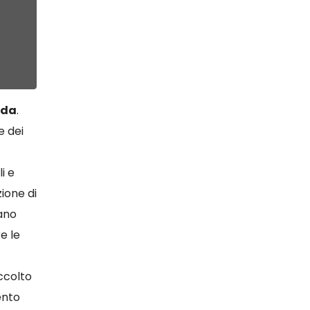
nda
.
e dei
i e
ione di
lano
e le
ccolto
ento