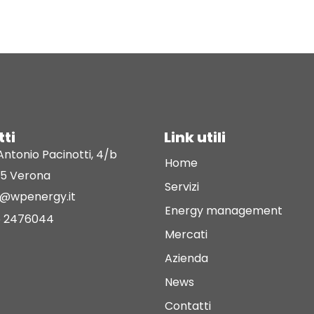
ti
Link utili
Antonio Pacinotti, 4/b
Home
35 Verona
Servizi
o@wpenergy.it
Energy management
 2476044
Mercati
Azienda
News
Contatti