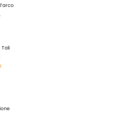
l’arco
.
 Tali
n
i
zione