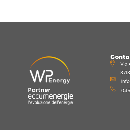
Contat
Via 
371
inf
Partner
045