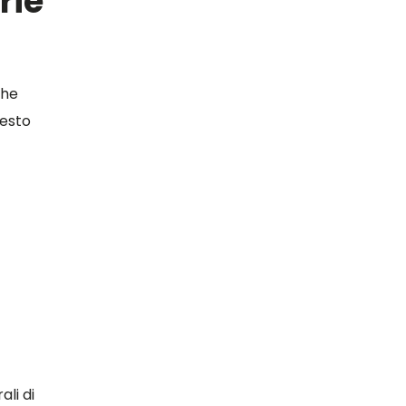
rie
che
uesto
ali di