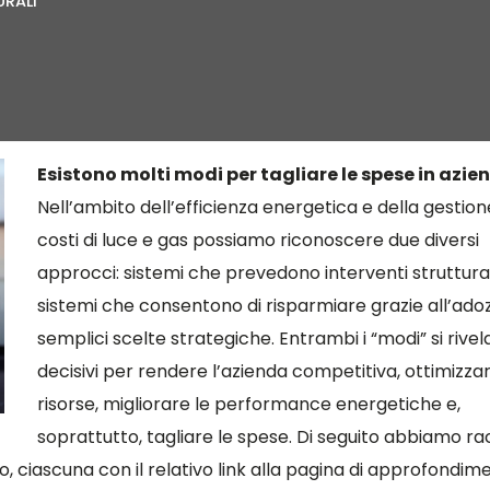
URALI
Esistono molti modi per tagliare le spese in azie
Nell’ambito dell’efficienza energetica e della gestion
costi di luce e gas possiamo riconoscere due diversi
approcci: sistemi che prevedono interventi struttural
sistemi che consentono di risparmiare grazie all’adoz
semplici scelte strategiche. Entrambi i “modi” si rive
decisivi per rendere l’azienda competitiva, ottimizzar
risorse, migliorare le performance energetiche e,
soprattutto, tagliare le spese. Di seguito abbiamo ra
to, ciascuna con il relativo link alla pagina di approfondim